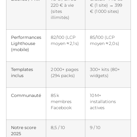
220 € à vie
€ (1 site) → 399
(sites
€ (1 000 sites)
illimités)
Performances
82/100 (LCP
85/100 (LCP
Lighthouse
moyen ≈ 2,1 s)
moyen ≈ 2,0 s)
(mobile)
Templates
2 000+ pages
300+ kits (80+
inclus
(294 packs)
widgets)
Communauté
85 k
10 M+
membres
installations
Facebook
actives
Notre score
8,5 / 10
9 / 10
2025